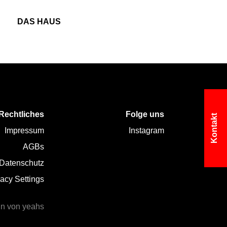
DAS HAUS
MEIN SCHÖN
Rechtliches
Folge uns
Kontakt
Impressum
Instagram
AGBs
Datenschutz
vacy Settings
n von yeahs