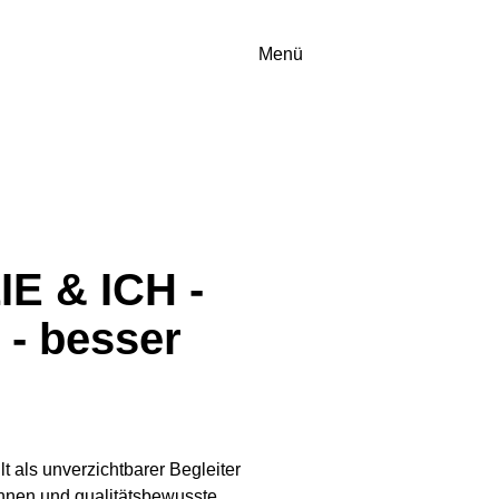
EN
Menü
E & ICH -
 - besser
 als unverzichtbarer Begleiter
nnen und qualitätsbewusste