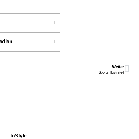
edien
Weiter
Sports Illustrated
InStyle
ELLE DECORA