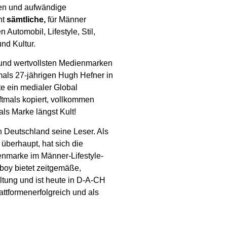
gen und aufwändige
nt
sämtliche,
für Männer
Automobil, Lifestyle, Stil,
nd Kultur.
 und wertvollsten Medienmarken
als 27-jährigen Hugh Hefner in
e ein medialer Global
ftmals kopiert, vollkommen
als Marke längst Kult!
n Deutschland seine Leser. Als
überhaupt, hat sich die
enmarke im Männer-Lifestyle-
yboy bietet zeitgemäße,
ltung und ist heute in D-A-CH
attformenerfolgreich und als