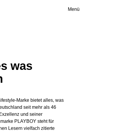
EN
Menü
es was
n
festyle-Marke bietet alles, was
eutschland seit mehr als 46
 Exzellenz und seiner
nmarke PLAYBOY steht für
en Lesern vielfach zitierte