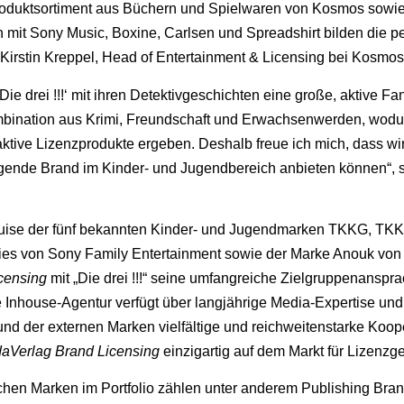
Produktsortiment aus Büchern und Spielwaren von Kosmos sowie
n mit Sony Music, Boxine, Carlsen und Spreadshirt bilden die pe
Kirstin Kreppel, Head of Entertainment & Licensing bei Kosmos
‚Die drei !!!‘ mit ihren Detektivgeschichten eine große, aktive 
Kombination aus Krimi, Freundschaft und Erwachsenwerden, wodur
aktive Lizenzprodukte ergeben. Deshalb freue ich mich, dass 
ugende Brand im Kinder- und Jugendbereich anbieten können“, s
quise der fünf bekannten Kinder- und Jugendmarken TKKG, TKK
ies von Sony Family Entertainment sowie der Marke Anouk von
censing
mit „Die drei !!!“ seine umfangreiche Zielgruppenanspra
 Inhouse-Agentur verfügt über langjährige Media-Expertise und
nd der externen Marken vielfältige und reichweitenstarke Koop
aVerlag Brand Licensing
einzigartig auf dem Markt für Lizenz
ichen Marken im Portfolio zählen unter anderem Publishing Bra