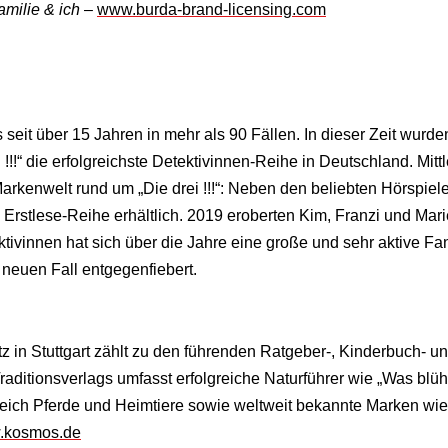
milie & ich
–
www.burda-brand-licensing.com
eits seit über 15 Jahren in mehr als 90 Fällen. In dieser Zeit wur
i !!!“ die erfolgreichste Detektivinnen-Reihe in Deutschland. Mitt
rkenwelt rund um „Die drei !!!“: Neben den beliebten Hörspiele
Erstlese-Reihe erhältlich. 2019 eroberten Kim, Franzi und Mar
tivinnen hat sich über die Jahre eine große und sehr aktive Fa
neuen Fall entgegenfiebert.
 in Stuttgart zählt zu den führenden Ratgeber-, Kinderbuch- un
aditionsverlags umfasst erfolgreiche Naturführer wie „Was blüh
ereich Pferde und Heimtiere sowie weltweit bekannte Marken wie
.kosmos.de