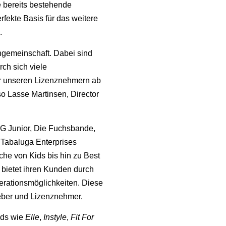
 bereits bestehende
rfekte Basis für das weitere
.
Fangemeinschaft. Dabei sind
ch sich viele
wir unseren Lizenznehmern ab
o Lasse Martinsen, Director
G Junior, Die Fuchsbande,
 Tabaluga Enterprises
che von Kids bis hin zu Best
 bietet ihren Kunden durch
erationsmöglichkeiten. Diese
geber und Lizenznehmer.
nds wie
Elle
,
Instyle
,
Fit For