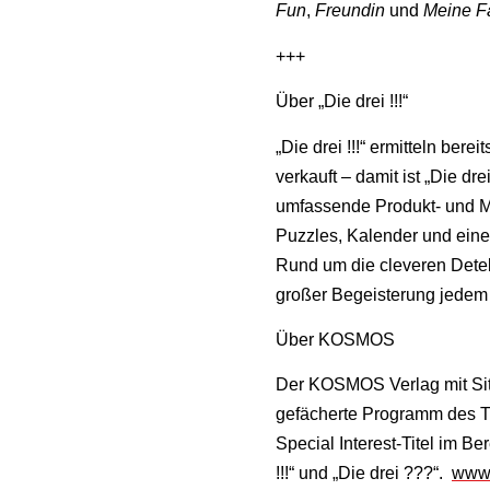
Fun
,
Freundin
und
Meine Fa
+++
Über „Die drei !!!“
„Die drei !!!“ ermitteln ber
verkauft – damit ist „Die dre
umfassende Produkt- und Ma
Puzzles, Kalender und eine 
Rund um die cleveren Detek
großer Begeisterung jedem 
Über KOSMOS
Der KOSMOS Verlag mit Sitz
gefächerte Programm des Tr
Special Interest-Titel im B
!!!“ und „Die drei ???“.
www