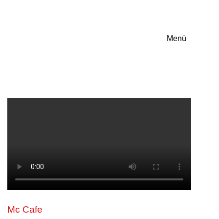
EN
Menü
Mc Cafe